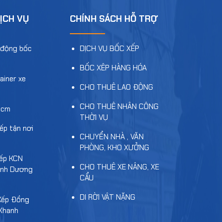
ỊCH VỤ
CHÍNH SÁCH HỖ TRỢ
 động bốc
DỊCH VỤ BỐC XẾP
BỐC XÊP HÀNG HÓA
ainer xe
CHO THUÊ LAO ĐỘNG
CHO THUÊ NHÂN CÔNG
hcm
THỜI VỤ
ếp tận nơi
CHUYỂN NHÀ , VĂN
PHÒNG, KHO XƯỞNG
xếp KCN
CHO THUÊ XE NÂNG, XE
ình Dương
CẨU
DI RỜI VẬT NẶNG
Xếp Đồng
 Khanh