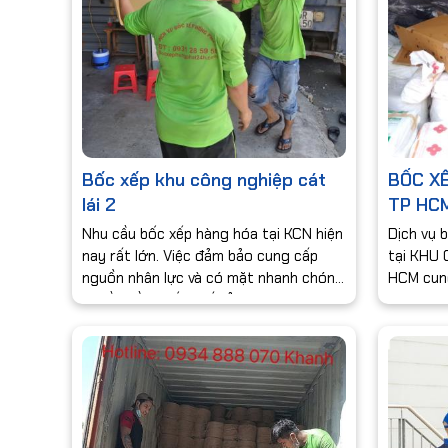
măng, các loại thiết bị công nghệ dễ
vỡ, bốc xếp hành lý, đồ đạc cho khách
du lịch tại sân bay, sân cảng, tháo dỡ,
bốc xếp hàng hóa lên xe tải, lên tàu
hỏa hoặc tàu thủy, đóng thùng xe
container…
Bốc xếp khu công nghiệp cát
BỐC X
lái 2
TP HC
Nhu cầu bốc xếp hàng hóa tại KCN hiện
Dịch vụ 
nay rất lớn. Việc đảm bảo cung cấp
tại KHU
nguồn nhân lực và có mặt nhanh chóng
HCM cung
là đều cần thiết nhất ở các khách
các loại 
hàng. Khanh Hưng Phát là công ty
dày dặn 
hàng đầu trong lĩnh vực dịch vụ bốc
xếp.Với n
xếp, khu vực bốc xếp trọn gói tại KCN ,
bốc xếp 
dịch vụ di chuyển văn phòng, kho di
động, máy móc di dời, dịch vụ bốc dỡ
hàng hóa, vận chuyển hàng hóa nặng,