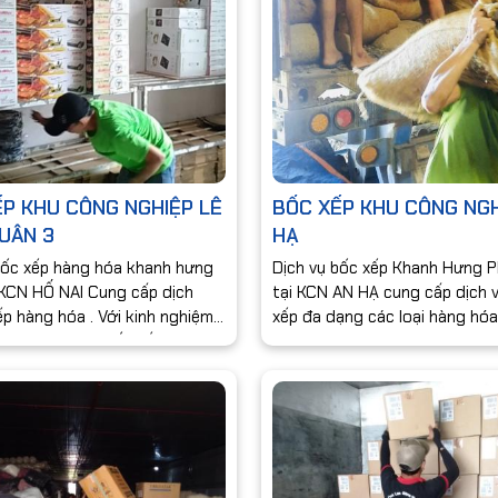
P KHU CÔNG NGHIỆP LÊ
BỐC XẾP KHU CÔNG NGH
UÂN 3
HẠ
bốc xếp hàng hóa khanh hưng
Dịch vụ bốc xếp Khanh Hưng 
 KCN HỐ NAI Cung cấp dịch
tại KCN AN HẠ cung cấp dịch 
p hàng hóa . Với kinh nghiệm
xếp đa dạng các loại hàng hóa
rong lĩnh vực Bốc xếp Khanh
nhân viên dày dặn kinh nghiệm
t không ngừng nâng cao
thuê bốc xếp.Với nhiều năm ki
ng dịch vụ.
nghiệm lĩnh vực bốc xếp hàng 