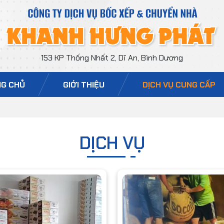
153 KP Thống Nhất 2, Dĩ An, Bình Dương
G CHỦ
GIỚI THIỆU
DỊCH VỤ CUNG CẤP
DỊCH VỤ