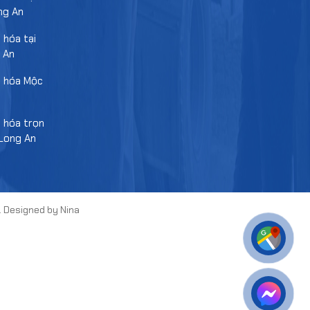
ng An
 hóa tại
 An
g hóa Mộc
 hóa trọn
Long An
d. Designed by Nina