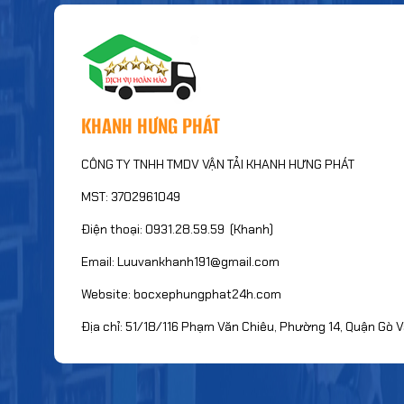
KHANH HƯNG PHÁT
CÔNG TY TNHH TMDV VẬN TẢI KHANH HƯNG PHÁT
MST: 3702961049
Điện thoại: 0931.28.59.59 (Khanh)
Email: Luuvankhanh191@gmail.com
Website: bocxephungphat24h.com
Địa chỉ: 51/18/116 Phạm Văn Chiêu, Phường 14, Quận Gò V