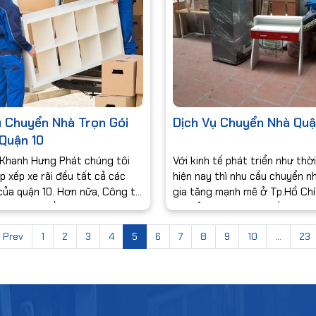
ụ Chuyển Nhà Trọn Gói
Dịch Vụ Chuyển Nhà Quậ
 Quận 10
Khanh Hưng Phát chúng tôi
Với kinh tế phát triển như thời
ắp xếp xe rãi đều tất cả các
hiện nay thì nhu cầu chuyển n
ủa quận 10. Hơn nữa, Công ty
gia tăng mạnh mẽ ở Tp.Hồ Chí
ội ngũ xe gần trung tâm quận
các tỉnh lân cận. Vì thế, nhữn
ất thuận tiện khi khách hàng
hàng ở Quận 9 – một quận kh
Prev
1
2
3
4
5
6
7
8
9
10
...
23
ầu về dịch vụ chuyển nhà
lớn tại TP HCM đang có nhu 
một nơi ở mới trong thời buổi
hiện nay là rất cao.