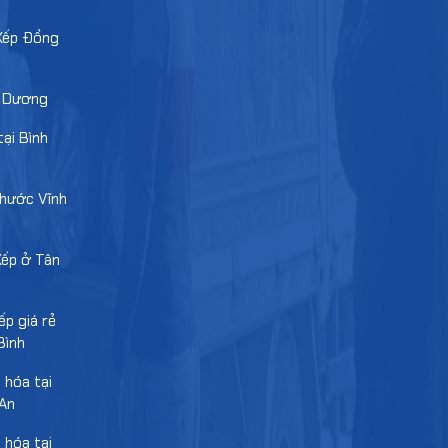
Xếp Đồng
h Dương
ại Bình
Phước Vĩnh
Xếp ở Tân
ếp giá rẻ
Bình
 hóa tại
An
 hóa tại