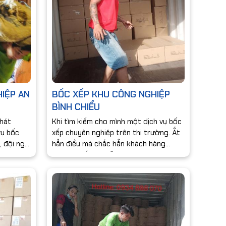
IỆP AN
BỐC XẾP KHU CÔNG NGHIỆP
BÌNH CHIỂU
Phát
Khi tìm kiếm cho mình một dịch vụ bốc
vụ bốc
xếp chuyên nghiệp trên thị trường. Ắt
, đội ngũ
hẳn điều mà chắc hẳn khách hàng
, cho
mong muốn khi sử dụng dịch vụ đó
nh
chính là lợi ích mà khách hàng nhận
hoá .
được sau khi sử dụng. Đến với DỊCH
VỤ BỐC XẾP KHANH HƯNG PHÁTcủa
khu công nghiệp BÌNH CHIỂU là một
lựa chọn vô cùng đúng đắn.