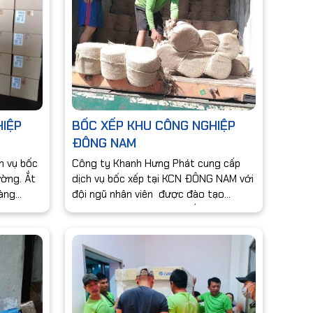
HIỆP
BỐC XẾP KHU CÔNG NGHIỆP
ĐÔNG NAM
h vụ bốc
Công ty Khanh Hưng Phát cung cấp
ường. Ắt
dịch vụ bốc xếp tại KCN ĐÔNG NAM với
hàng
đội ngũ nhân viên được đào tạo
vụ đó
chuyên nghiệp sẽ mang đến cho quý
 nhận
khách hàng sự yên tâm về dịch vụ và
i DỊCH
hài lòng về giá dịch vụ. Hãy đến với
ÁTcủa
chúng tôi để có một dịch vụ bốc xếp
HI là
hàng hóa tốt nhất.
n.