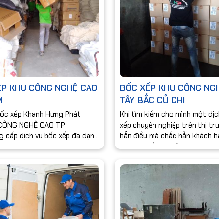
ÊP KHU CÔNG NGHỆ CAO
BỐC XẾP KHU CÔNG NG
M
TÂY BẮC CỦ CHI
bốc xếp Khanh Hưng Phát
Khi tìm kiếm cho mình một dịc
 CÔNG NGHỆ CAO TP
xếp chuyên nghiệp trên thị tr
 cấp dịch vụ bốc xếp đa dạng
hẳn điều mà chắc hẳn khách 
hàng hóa, đội ngũ nhân viên
mong muốn khi sử dụng dịch 
kinh nghiệm, cho thuê bốc
chính là lợi ích mà khách hàng
hiều năm kinh nghiệm lĩnh vực
được sau khi sử dụng. Đến vớ
hàng hoá .
VỤ BỐC XẾP KHANH HƯNG PH
khu công nghiệp TÂY BẮC CỦ C
một lựa chọn vô cùng đúng đắ