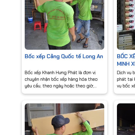
Bốc xếp Cảng Quốc tế Long An
BỐC XẾ
MINH X
Bốc xếp Khanh Hưng Phát là đơn vị
Dịch vụ 
chuyên nhận bốc xếp hàng hóa theo
phát tại
yêu cầu, theo ngày hoặc theo giờ,
vụ bốc xế
theo tháng hoặc đơn hàng theo xe,
10 năm t
bốc xếp các loại hàng nông sản, hải
Hưng Phá
sản, hàng hóa siêu thị như: gạo, bia các
chất lượ
loại, sữa vinamilk, bánh kẹo, thiết bị vật
dụng gia đình, các loại bàn ghế, tủ đồ
gỗ, bốc xếp hàng hóa lên cao, kho bãi,
nhà xưởng, các vật tư xây dựng – xi