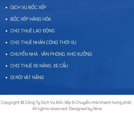
DỊCH VỤ BỐC XẾP
BỐC XÊP HÀNG HÓA
CHO THUÊ LAO ĐỘNG
CHO THUÊ NHÂN CÔNG THỜI VỤ
CHUYỂN NHÀ , VĂN PHÒNG, KHO XƯỞNG
CHO THUÊ XE NÂNG, XE CẨU
DI RỜI VẬT NẶNG
Copyright ©
Công Ty Dịch Vụ Bốc Xếp & Chuyển nhà khanh hưng phát
.
All rights reserved. Designed by Nina