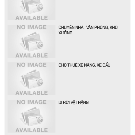
CHUYỂN NHÀ , VĂN PHÒNG, KHO
XƯỞNG
CHO THUÊ XE NÂNG, XE CẨU
DI RỜI VẬT NẶNG