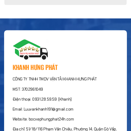
KHANH HƯNG PHÁT
CÔNG TY TNHH TMDV VẬN TẢI KHANH HƯNG PHÁT
MST: 3702961049
Điện thoại: 0931.28.59.59 (Khanh)
Email: Luuvankhanh191@gmail.com
Website: bocxephungphat24h.com
Địa chỉ: 51/18/116 Phạm Văn Chiêu, Phường 14, Quận Gò Vấp,