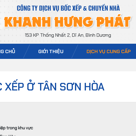
153 KP Thống Nhất 2, Dĩ An, Bình Dương
G CHỦ
GIỚI THIỆU
DỊCH VỤ CUNG CẤP
C XẾP Ở TÂN SƠN HÒA
iệp trong khu vực