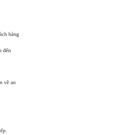
hách hàng
n đến
n về an
xếp.