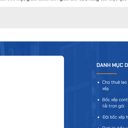
DANH MỤC D
Cho thuê lao
xếp
Bốc xếp cont
tải trọn gói
Đội bốc xếp 