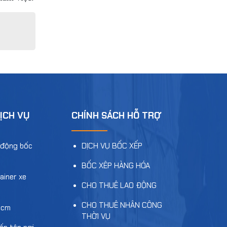
ỊCH VỤ
CHÍNH SÁCH HỖ TRỢ
 động bốc
DỊCH VỤ BỐC XẾP
BỐC XÊP HÀNG HÓA
ainer xe
CHO THUÊ LAO ĐỘNG
CHO THUÊ NHÂN CÔNG
hcm
THỜI VỤ