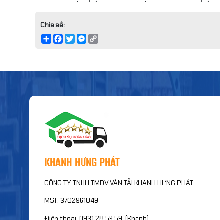
Chia sẻ:
Share
Facebook
Twitter
Messenger
Copy
Link
KHANH HƯNG PHÁT
CÔNG TY TNHH TMDV VẬN TẢI KHANH HƯNG PHÁT
MST: 3702961049
Điện thoại: 0931.28.59.59 (Khanh)