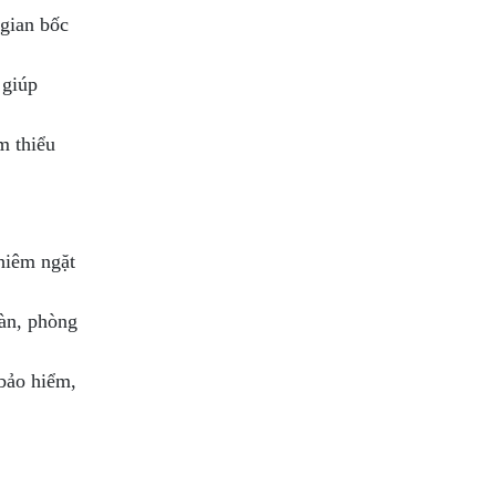
 gian bốc
 giúp
m thiểu
hiêm ngặt
oàn, phòng
bảo hiểm,