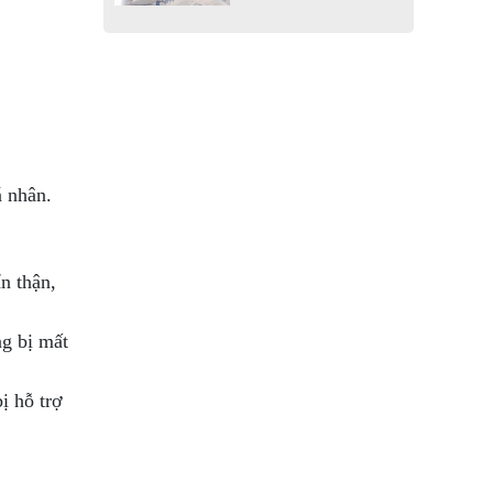
á nhân.
n thận,
ng bị mất
ị hỗ trợ