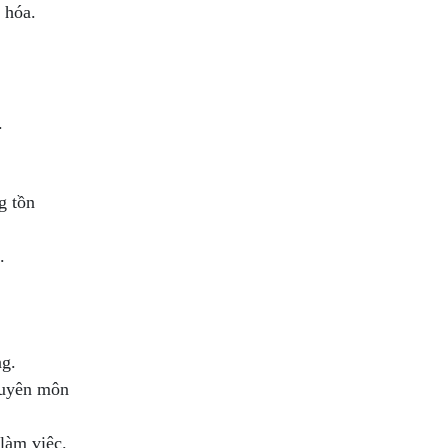
 hóa.
.
g tồn
.
ng.
huyên môn
 làm việc.