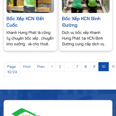
Bốc Xếp KCN Đất
Bốc Xếp KCN Bình
Cuốc
Đường
Khanh Hưng Phát là công
Dịch vụ bốc xếp Khanh
ty chuyên bốc xếp , chuyển
Hưng Phát tại KCN Bình
kho xưởng , và cho thuê
Đường cung cấp dịch vụ
lao động . với nhiều năm
bốc xếp đa dạng các loại
trong lĩnh vực bốc xếp
hàng hóa, đội ngũ nhân
hàng hoá. với đội ngũ nhân
viên dày dặn kinh nghiệm,
viên dày dặn kinh nghiệm,
Page
First
Prev
1
2
cho thuê bốc xếp.Với nhiều
...
7
8
9
10
11
10/24
năm kinh nghiệm lĩnh vực
bốc xếp hàng hoá .