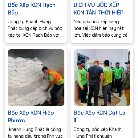
Bốc Xếp KCN Rạch
DỊCH VỤ BỐC XẾP
Bắp
KCN TÂN THỚI HIỆP
Công ty Khanh Hưng
Nhu cầu bốc xếp hàng
Phát cung cấp dịch vụ bốc
hóa tại KCN hiện nay rất
xếp tại KCN Rạch Bắp với
lớn. Việc đảm bảo cung cấp
đội ngũ nhân viên được
nguồn nhân lực và có mặt
đào tạo chuyên nghiệp sẽ
nhanh chóng là đều cần
mang đến cho quý khách
thiết nhất ở các khách
hàng sự yên tâm về dịch vụ
hàng. Với đội ngũ hơn
và hài lòng về giá dịch vụ.
2000 nhân công Khanh
Hãy đến với chúng tôi để
Hưng Phát luôn đảm bảo
có một dịch vụ bốc xếp
cung ưng đủ nguồn nhân
hàng hóa tốt nhất.
lực cho khách hàng cần
dịch vụ bốc xếp.Với đội ngũ
nhân viên trẻ, năng động &
có nhiều kinh nghiệm, các
Bốc Xếp KCN Hiệp
Bốc Xếp KCN Cát Lái
bạn sẽ hoàn toàn yên tâm
Phước
II
khi dùng dịch vụ bốc xếp
khanh Hưng Phát là công
Công ty bốc xếp Khanh
tphcm của chúng
ty hàng đầu trong lĩnh vực
Hưng Phát chuyên
tôi. “Nhanh chóng –