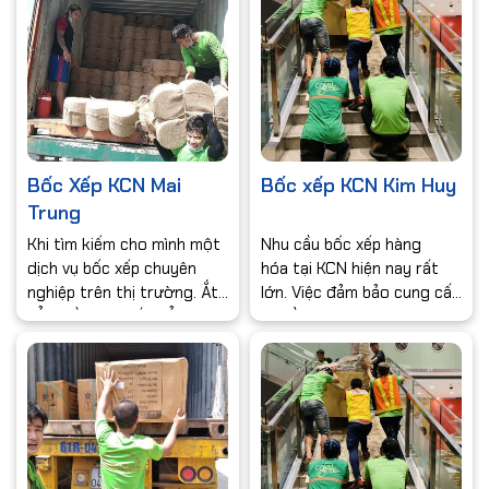
cho thuê bốc xếp.Với nhiều
hàng sự yên tâm về dịch vụ
năm kinh nghiệm lĩnh vực
và hài lòng về giá dịch vụ.
bốc xếp hàng hoá .
Hãy đến với chúng tôi để
có một dịch vụ bốc xếp
hàng hóa tốt nhất.
Bốc Xếp KCN Mai
Bốc xếp KCN Kim Huy
Trung
Khi tìm kiếm cho mình một
Nhu cầu bốc xếp hàng
dịch vụ bốc xếp chuyên
hóa tại KCN hiện nay rất
nghiệp trên thị trường. Ắt
lớn. Việc đảm bảo cung cấp
hẳn điều mà chắc hẳn
nguồn nhân lực và có mặt
khách hàng mong muốn khi
nhanh chóng là đều cần
sử dụng dịch vụ đó chính là
thiết nhất ở các khách
lợi ích mà khách hàng nhận
hàng.
được sau khi sử dụng.