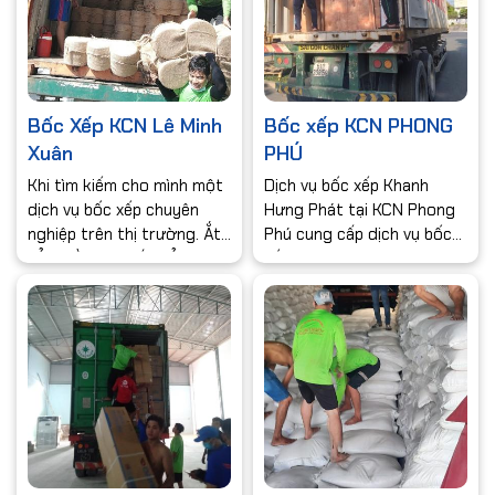
Bốc Xếp KCN Lê Minh
Bốc xếp KCN PHONG
Xuân
PHÚ
Khi tìm kiếm cho mình một
Dịch vụ bốc xếp Khanh
dịch vụ bốc xếp chuyên
Hưng Phát tại KCN Phong
nghiệp trên thị trường. Ắt
Phú cung cấp dịch vụ bốc
hẳn điều mà chắc hẳn
xếp đa dạng các loại hàng
khách hàng mong muốn khi
hóa, đội ngũ nhân viên dày
sử dụng dịch vụ đó chính là
dặn kinh nghiệm, cho thuê
lợi ích mà khách hàng nhận
bốc xếp.Với nhiều năm kinh
được sau khi sử dụng. Đến
nghiệm lĩnh vực bốc xếp
với dịch vụ bốc xếp khanh
hàng hoá .
hưng phát của khu công
nghiệp Lê Minh Xuân là một
lựa chọn vô cùng đúng đắn.