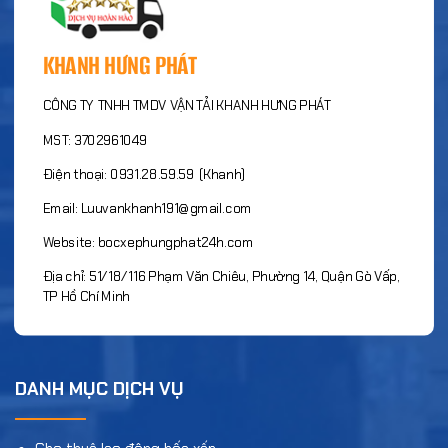
KHANH HƯNG PHÁT
CÔNG TY TNHH TMDV VẬN TẢI KHANH HƯNG PHÁT
MST: 3702961049
Điện thoại: 0931.28.59.59 (Khanh)
Email: Luuvankhanh191@gmail.com
Website: bocxephungphat24h.com
Địa chỉ: 51/18/116 Phạm Văn Chiêu, Phường 14, Quận Gò Vấp,
TP Hồ Chí Minh
DANH MỤC DỊCH VỤ