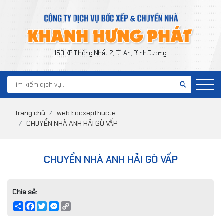
153 KP Thống Nhất 2, Dĩ An, Bình Dương
Trang chủ
web.bocxepthucte
CHUYỂN NHÀ ANH HẢI GÒ VẤP
CHUYỂN NHÀ ANH HẢI GÒ VẤP
Chia sẻ:
Share
Facebook
Twitter
Messenger
Copy
Link