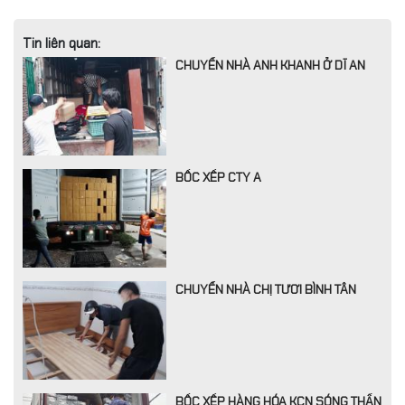
Tin liên quan:
CHUYỂN NHÀ ANH KHANH Ở DĨ AN
BỐC XẾP CTY A
CHUYỂN NHÀ CHỊ TƯƠI BÌNH TÂN
BỐC XẾP HÀNG HÓA KCN SÓNG THẦN