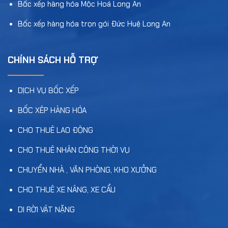
Bốc xếp hàng hóa Mộc Hoá Long An
Bốc xếp hàng hóa trọn gói Đức Huệ Long An
CHÍNH SÁCH HỖ TRỢ
DỊCH VỤ BỐC XẾP
BỐC XÊP HÀNG HÓA
CHO THUÊ LAO ĐỘNG
CHO THUÊ NHÂN CÔNG THỜI VỤ
CHUYỂN NHÀ , VĂN PHÒNG, KHO XƯỞNG
CHO THUÊ XE NÂNG, XE CẨU
DI RỜI VẬT NẶNG