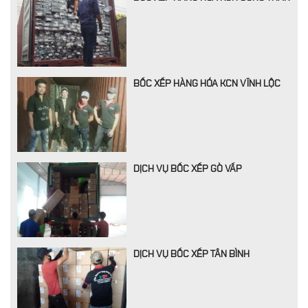
BỐC XẾP HÀNG HÓA KCN VĨNH LỘC
DỊCH VỤ BỐC XẾP GÒ VẤP
DỊCH VỤ BỐC XẾP TÂN BÌNH