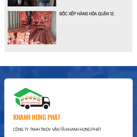
BỐC XẾP HÀNG HÓA QUẬN 12.
KHANH HƯNG PHÁT
CÔNG TY TNHH TMDV VẬN TẢI KHANH HƯNG PHÁT