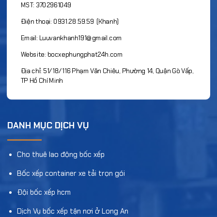
MST: 3702961049
Điện thoại: 0931.28.59.59 (Khanh)
Email: Luuvankhanh191@gmail.com
Website: bocxephungphat24h.com
Địa chỉ: 51/18/116 Phạm Văn Chiêu, Phường 14, Quận Gò Vấp,
TP Hồ Chí Minh
DANH MỤC DỊCH VỤ
Cho thuê lao động bốc xếp
Bốc xếp container xe tải trọn gói
Đội bốc xếp hcm
Dịch Vụ bốc xếp tận nơi ở Long An